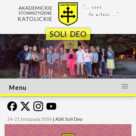
AKADEMICKIE
STOWARZYSZENIE
KATOLICKIE
SOLI DEO
Menu
Otwó
lub
zamk
menu
14-21 listopada 2006
|
ASK Soli Deo