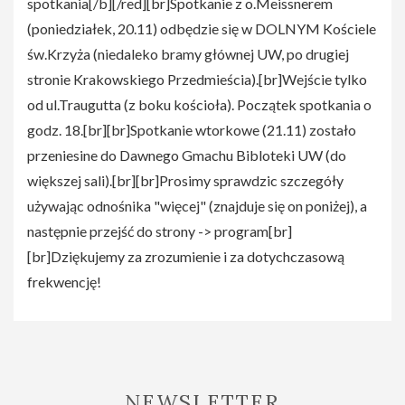
spotkania[/b][/red][br]Spotkanie z o.Meissnerem
(poniedziałek, 20.11) odbędzie się w DOLNYM Kościele
św.Krzyża (niedaleko bramy głównej UW, po drugiej
stronie Krakowskiego Przedmieścia).[br]Wejście tylko
od ul.Traugutta (z boku kościoła). Początek spotkania o
godz. 18.[br][br]Spotkanie wtorkowe (21.11) zostało
przeniesine do Dawnego Gmachu Bibloteki UW (do
większej sali).[br][br]Prosimy sprawdzic szczegóły
używając odnośnika "więcej" (znajduje się on poniżej), a
następnie przejść do strony -> program[br]
[br]Dziękujemy za zrozumienie i za dotychczasową
frekwencję!
NEWSLETTER