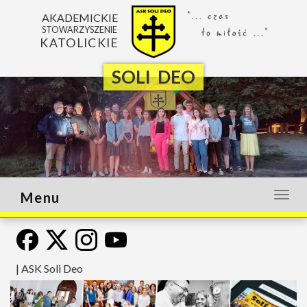
AKADEMICKIE
STOWARZYSZENIE
KATOLICKIE
SOLI DEO
Menu
Otwó
lub
zamk
menu
|
ASK Soli Deo