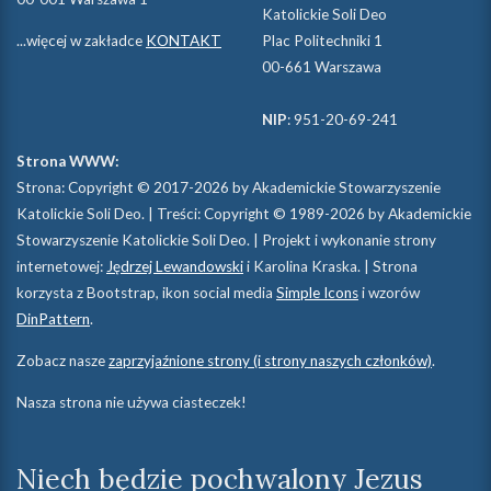
Katolickie Soli Deo
...więcej w zakładce
KONTAKT
Plac Politechniki 1
00-661 Warszawa
NIP
: 951-20-69-241
Strona WWW:
Strona: Copyright © 2017-2026 by Akademickie Stowarzyszenie
Katolickie Soli Deo. | Treści: Copyright © 1989-2026 by Akademickie
Stowarzyszenie Katolickie Soli Deo. | Projekt i wykonanie strony
internetowej:
Jędrzej Lewandowski
i Karolina Kraska. | Strona
korzysta z Bootstrap, ikon social media
Simple Icons
i wzorów
DinPattern
.
Zobacz nasze
zaprzyjaźnione strony (i strony naszych członków)
.
Nasza strona nie używa ciasteczek!
Niech będzie pochwalony Jezus