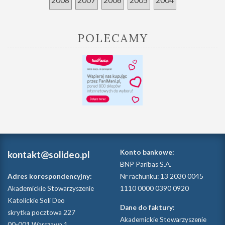
POLECAMY
Konto bankowe:
kontakt@solideo.pl
BNP Paribas S.A.
Adres korespondencyjny:
Nr rachunku: 13 2030 0045
Akademickie Stowarzyszenie
1110 0000 0390 0920
Katolickie Soli Deo
Dane do faktury:
skrytka pocztowa 227
Akademickie Stowarzyszenie
00-001 Warszawa 1