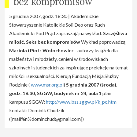
bez kompromisów
Fizjologiczna bariera dziewictwa - o profilaktyce
niepowodzeń prokreacji
5 grudnia 2007, godz. 18:30 | Akademickie
Wykorzystanie potencjału naturalnego
Stowarzyszenie Katolickie Soli Deo oraz Ruch
rozpoznawania płodności w leczeniu: NaPro
Akademicki Pod Prąd zapraszają na wykład:
Szczęśliwa
technologia
miłość, Seks bez kompromisów
Wykład poprowadzą
Porównanie zysków i kosztów NaPro a in vitro
Mariola i Piotr Wołochowicz
- autorzy książek dla
(cost-benefit comparison)
małżeństw i młodzieży, cenieni w środowiskach
O interdyscyplinarnej pomocy dla małżeństw
szkolnych i studenckich za inspirujące prelekcje na temat
niepłodnych - przykład warsztatów MaterCare
miłości i seksualności. Kierują Fundacją Misja Służby
Rodzinie (
www.msr.org.pl
)
5 grudnia 2007 (środa),
Prelegenci
godz. 18:30, SGGW, budynek nr 24, aula 1
plan
Prelegentami będą m.in. Tomasz Terlikowski (publicysta
kampusu SGGW:
http://www.bss.sggw.pl/k_pc.htm
Rzeczypospolitej), Maria Środoń - dyrektor
kontakt: Dominik Chudzik
wykonawczy MaterCare Polska, dr Ewa Ślizień
([
mail%n%dominchud@gmail.com
])
Kuczapska (prezes Polskiego Stowarzyszenia
Nauczycieli Naturalnego Planowania Rodziny) oraz ks.