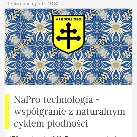
17 listopada, godz. 10.30
dr Marek Szumowski (etyk, duszpasterz małżeństw)
NaPro technologia -
współgranie z naturalnym
cyklem płodności