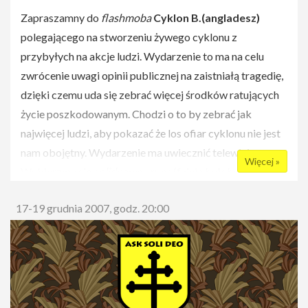
Zapraszamny do
flashmoba
Cyklon B.(angladesz)
polegającego na stworzeniu żywego cyklonu z
przybyłych na akcje ludzi. Wydarzenie to ma na celu
zwrócenie uwagi opinii publicznej na zaistniałą tragedię,
dzięki czemu uda się zebrać więcej środków ratujących
życie poszkodowanym. Chodzi o to by zebrać jak
najwięcej ludzi, aby pokazać że los ofiar cyklonu nie jest
nam obojętny. Wydarzenie ma uwiecznić telewizja.
Więcej »
Wybierzmy się
solideową grupą
(fajnie byłoby wziąć
transparent), pomóżmy przy zbiórce.
17-19 grudnia 2007, godz. 20:00
Poszukujemy osoby, która zajęłaby się transparentem.
Piszcie na [
mail%n%wolontariat_pw@wp.pl
]