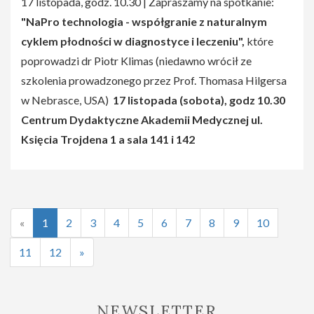
17 listopada, godz. 10.30 | Zapraszamy na spotkanie:
"NaPro technologia - współgranie z naturalnym
cyklem płodności w diagnostyce i leczeniu",
które
poprowadzi dr Piotr Klimas (niedawno wrócił ze
szkolenia prowadzonego przez Prof. Thomasa Hilgersa
w Nebrasce, USA)
17 listopada (sobota), godz 10.30
Centrum Dydaktyczne Akademii Medycznej ul.
Księcia Trojdena 1 a sala 141 i 142
«
1
2
3
4
5
6
7
8
9
10
11
12
»
NEWSLETTER