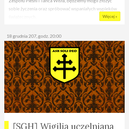
Zespołu Pieśni i Tańca Wisła, będziemy mogli złożyć
sobie życzenia oraz spróbować wspaniałych wypieków
świątecznych.
Więcej »
18 grudnia 207, godz. 20:00
[SGH] Wigilia uczelniana