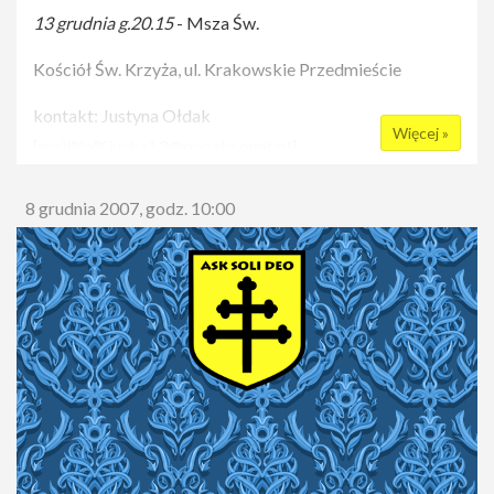
13 grudnia g.20.15
- Msza Św.
Kościół Św. Krzyża, ul. Krakowskie Przedmieście
kontakt: Justyna Ołdak
Więcej »
[
mail%n%jucha13@poczta.onet.pl
]
8 grudnia 2007, godz. 10:00