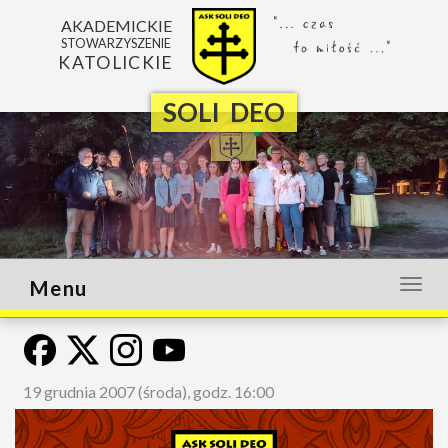
AKADEMICKIE
STOWARZYSZENIE
KATOLICKIE
SOLI DEO
Menu
Otwó
lub
zamk
menu
19 grudnia 2007 (środa), godz. 16:00