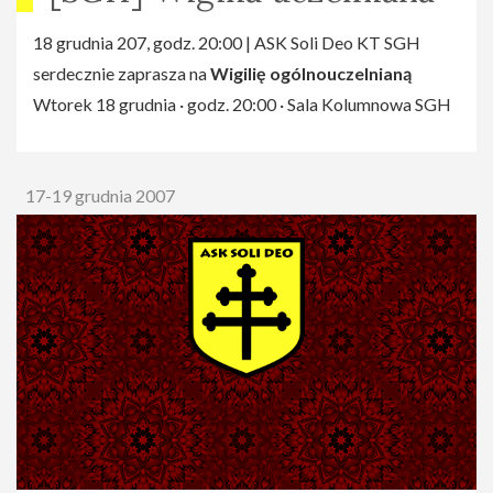
18 grudnia 207, godz. 20:00 | ASK Soli Deo KT SGH
serdecznie zaprasza na
Wigilię ogólnouczelnianą
Wtorek 18 grudnia · godz. 20:00 · Sala Kolumnowa SGH
17-19 grudnia 2007