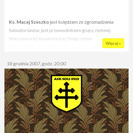
Ks. Macej Szeszko
jest księdzem ze zgromadzenia
Salwatorianów, jest przewodnikiem grupy zielonej
Warszawskiej Akademickiej Pielgrzymki
Więcej »
Metropolitarnej(WAPM) od roku 2006 , wikariusz
parafii NMP Matki Zbawiciela w Warszawie. Pozatym
18 grudnia 2007, godz. 20:00
jest bardzo radosnym i pełnym energi księdzem :).