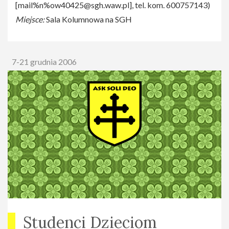
[
mail%n%ow40425@sgh.waw.pl
], tel. kom. 600757143)
Miejsce:
Sala Kolumnowa na SGH
7-21 grudnia 2006
Studenci Dzieciom