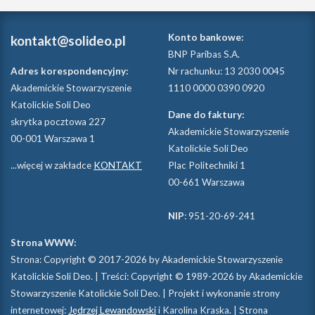
Konto bankowe:
kontakt@solideo.pl
BNP Paribas S.A.
Adres korespondencyjny:
Nr rachunku: 13 2030 0045
Akademickie Stowarzyszenie
1110 0000 0390 0920
Katolickie Soli Deo
Dane do faktury:
skrytka pocztowa 227
Akademickie Stowarzyszenie
00-001 Warszawa 1
Katolickie Soli Deo
...więcej w zakładce
KONTAKT
Plac Politechniki 1
00-661 Warszawa
NIP
: 951-20-69-241
Strona WWW:
Strona: Copyright © 2017-2026 by Akademickie Stowarzyszenie
Katolickie Soli Deo. | Treści: Copyright © 1989-2026 by Akademickie
Stowarzyszenie Katolickie Soli Deo. | Projekt i wykonanie strony
internetowej:
Jędrzej Lewandowski
i Karolina Kraska. | Strona