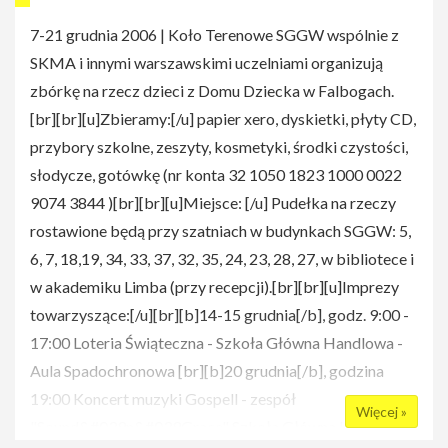
7-21 grudnia 2006 | Koło Terenowe SGGW wspólnie z
SKMA i innymi warszawskimi uczelniami organizują
zbórkę na rzecz dzieci z Domu Dziecka w Falbogach.
[br][br][u]Zbieramy:[/u] papier xero, dyskietki, płyty CD,
przybory szkolne, zeszyty, kosmetyki, środki czystości,
słodycze, gotówkę (nr konta 32 1050 1823 1000 0022
9074 3844 )[br][br][u]Miejsce: [/u] Pudełka na rzeczy
rostawione będą przy szatniach w budynkach SGGW: 5,
6, 7, 18,19, 34, 33, 37, 32, 35, 24, 23, 28, 27, w bibliotece i
w akademiku Limba (przy recepcji).[br][br][u]Imprezy
towarzyszące:[/u][br][b]14-15 grudnia[/b], godz. 9:00 -
17:00 Loteria Świąteczna - Szkoła Główna Handlowa -
Aula Spadochronowa [br][b]20 grudnia[/b], godzina
19:00 Koncert muzyki Gospell - zespół
Więcej »
"Sound&#039n&#039Grace" Szkoła Główna Handlowa