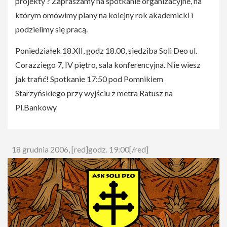
projekty ? Zapraszamy na spotkanie organizacyjne, na
którym omówimy plany na kolejny rok akademicki i
podzielimy się pracą.
Poniedziałek 18.XII, godz 18.00, siedziba Soli Deo ul.
Corazziego 7, IV piętro, sala konferencyjna. Nie wiesz
jak trafić! Spotkanie 17:50 pod Pomnikiem
Starzyńskiego przy wyjściu z metra Ratusz na
Pl.Bankowy
18 grudnia 2006, [red]godz. 19:00[/red]