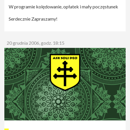
W programie kolędowanie, opłatek i mały poczęstunek
Serdecznie Zapraszamy!
20 grudnia 2006, godz. 18:15