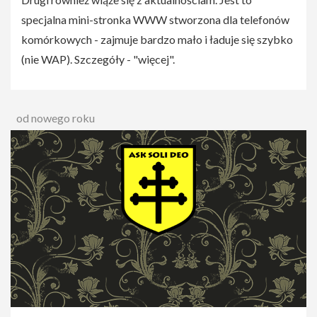
specjalna mini-stronka WWW stworzona dla telefonów
komórkowych - zajmuje bardzo mało i ładuje się szybko
(nie WAP). Szczegóły - "więcej".
od nowego roku