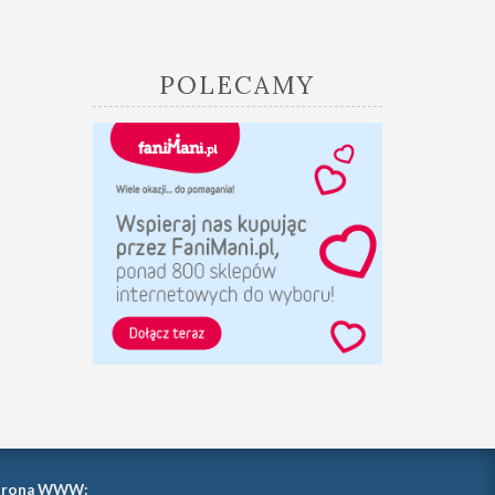
POLECAMY
trona WWW: