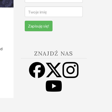
Zapisuję się!
rd
ZNAJDŹ NAS