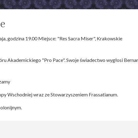
ne
maja, godzina 19.00 Miejsce: "Res Sacra Miser", Krakowskie
óru Akademickiego "Pro Pace". Swoje świadectwo wygłosi Berna
szamy
py Wschodniej wraz ze Stowarzyszeniem Frassatianum.
olonijnym.