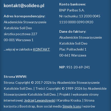
Konto bankowe:
kontakt@solideo.pl
BNP Paribas S.A.
Adres korespondencyjny:
Nr rachunku: 13 2030 0045
Akademickie Stowarzyszenie
1110 0000 0390 0920
Katolickie Soli Deo
Dane do faktury:
skrytka pocztowa 227
Akademickie Stowarzyszenie
00-001 Warszawa 1
Katolickie Soli Deo
...więcej w zakładce
KONTAKT
Plac Politechniki 1
00-661 Warszawa
NIP
: 951-20-69-241
Strona WWW:
Strona: Copyright © 2017-2026 by Akademickie Stowarzyszenie
Katolickie Soli Deo. | Treści: Copyright © 1989-2026 by Akademickie
Stowarzyszenie Katolickie Soli Deo. | Projekt i wykonanie strony
internetowej:
Jędrzej Lewandowski
i Karolina Kraska. | Strona
korzysta z Bootstrap, ikon social media
Simple Icons
i wzorów