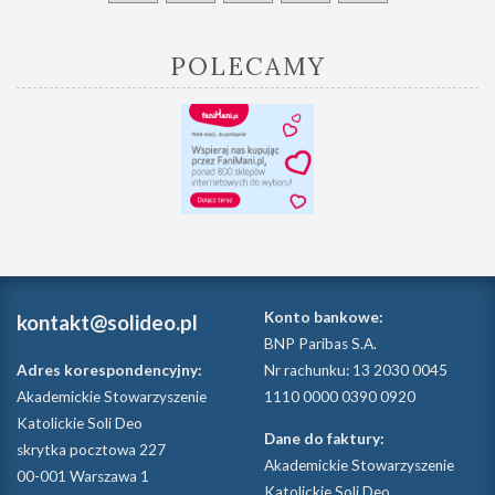
POLECAMY
Konto bankowe:
kontakt@solideo.pl
BNP Paribas S.A.
Adres korespondencyjny:
Nr rachunku: 13 2030 0045
Akademickie Stowarzyszenie
1110 0000 0390 0920
Katolickie Soli Deo
Dane do faktury:
skrytka pocztowa 227
Akademickie Stowarzyszenie
00-001 Warszawa 1
Katolickie Soli Deo