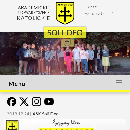
AKADEMICKIE
STOWARZYSZENIE
KATOLICKIE
SOLI DEO
Menu
Otwó
lub
zamk
menu
2018.12.24
|
ASK Soli Deo