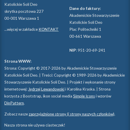
Katolickie Soli Deo
Dane do faktury:
skrytka pocztowa 227
Akademickie Stowarzyszenie
00-001 Warszawa 1
Katolickie Soli Deo
...więcej w zakładce
KONTAKT
Plac Politechniki 1
00-661 Warszawa
NIP
: 951-20-69-241
Strona WWW:
Strona: Copyright © 2017-2026 by Akademickie Stowarzyszenie
Katolickie Soli Deo. | Treści: Copyright © 1989-2026 by Akademickie
Stowarzyszenie Katolickie Soli Deo. | Projekt i wykonanie strony
internetowej:
Jędrzej Lewandowski
i Karolina Kraska. | Strona
korzysta z Bootstrap, ikon social media
Simple Icons
i wzorów
DinPattern
.
Zobacz nasze
zaprzyjaźnione strony (i strony naszych członków)
.
Nasza strona nie używa ciasteczek!