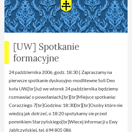
[UW] Spotkanie
formacyjne
24 października 2006, godz. 18:30 | Zapraszamy na
pierwsze spotkanie dyskusyjno-modlitewne Soli Deo
koła UW.[br]Już we wtorek 24 października będziemy
rozmawiać o powołaniach.[br][br]Miejsce spotkania:
Corazziego 7[br]Godzina: 18:30[br][br]Osoby które nie
wiedzą jak dotrzeć, o 18:20 spotykamy sie przed
pomnikiem Starzyńskiego[br]Wiecej informacji u Ewy
Jabłczyńskiej, tel. 694 805 086