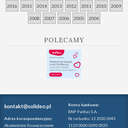
2016
2015
2014
2013
2012
2011
2010
2009
2008
2007
2006
2005
2004
POLECAMY
Konto bankowe:
kontakt@solideo.pl
BNP Paribas S.A.
Adres korespondencyjny:
Nr rachunku: 13 2030 0045
Akademickie Stowarzyszenie
1110 0000 0390 0920