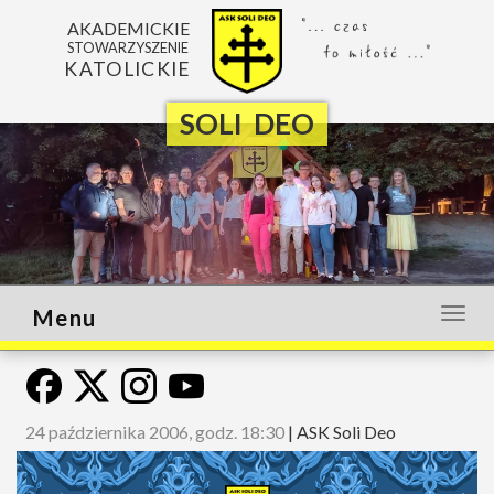
AKADEMICKIE
STOWARZYSZENIE
KATOLICKIE
SOLI DEO
Menu
Otwó
lub
zamk
menu
24 października 2006, godz. 18:30
|
ASK Soli Deo