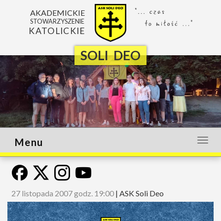
AKADEMICKIE
STOWARZYSZENIE
KATOLICKIE
SOLI DEO
Menu
Otwó
lub
zamk
menu
27 listopada 2007 godz. 19:00
|
ASK Soli Deo