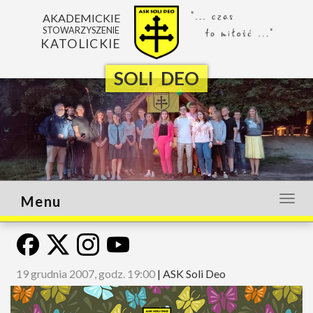
AKADEMICKIE
STOWARZYSZENIE
KATOLICKIE
SOLI DEO
Menu
Otwó
lub
zamk
menu
19 grudnia 2007, godz. 19:00
|
ASK Soli Deo