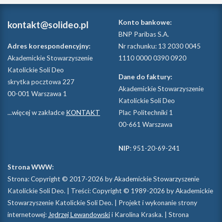
Konto bankowe:
kontakt@solideo.pl
BNP Paribas S.A.
Adres korespondencyjny:
Nr rachunku: 13 2030 0045
Akademickie Stowarzyszenie
1110 0000 0390 0920
Katolickie Soli Deo
Dane do faktury:
skrytka pocztowa 227
Akademickie Stowarzyszenie
00-001 Warszawa 1
Katolickie Soli Deo
...więcej w zakładce
KONTAKT
Plac Politechniki 1
00-661 Warszawa
NIP
: 951-20-69-241
Strona WWW:
Strona: Copyright © 2017-2026 by Akademickie Stowarzyszenie
Katolickie Soli Deo. | Treści: Copyright © 1989-2026 by Akademickie
Stowarzyszenie Katolickie Soli Deo. | Projekt i wykonanie strony
internetowej:
Jędrzej Lewandowski
i Karolina Kraska. | Strona