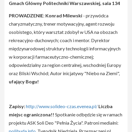
Gmach Główny Politechniki Warszawskiej, sala 134
PROWADZENIE
:
Konrad Milewski
- przywódca
charyzmatyczny, trener motywacyjny, agent rozwoju
osobistego, który warsztat zdobył w USA na obozach
rekreacyjno-duchowych; coach i mentor. Dyrektor
międzynarodowej struktury technologii informacyjnych
w korporacji farmaceutyczno-chemicznej;
odpowiedzialny za region centralnej, wschodniej Europy
oraz Bliski Wschód; Autor inicjatywy "Niebo na Ziemi",
ufający Bogu!
Zapisy:
http://www.solideo-czas.evenea.pl/
Liczba
miejsc ograniczona!!
Spotkanie odbędzie się w ramach
projektu ASK Soli Deo "Pełnia Życia". Patroni medialni:
polibuda.info
, Tygodnik Niedziela, Przeznaczeni.pl