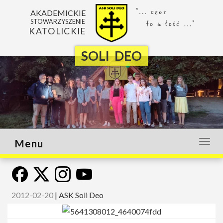
AKADEMICKIE
STOWARZYSZENIE
KATOLICKIE
SOLI DEO
Menu
Otwó
lub
zamk
menu
2012-02-20
|
ASK Soli Deo