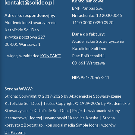
Konto bankowe:
kontakt@solideo.pl
BNP Paribas S.A.
Adres korespondencyjny:
Nr rachunku: 13 2030 0045
Akademickie Stowarzyszenie
1110 0000 0390 0920
Katolickie Soli Deo
Dane do faktury:
skrytka pocztowa 227
Akademickie Stowarzyszenie
00-001 Warszawa 1
Katolickie Soli Deo
...więcej w zakładce
KONTAKT
Plac Politechniki 1
00-661 Warszawa
NIP
: 951-20-69-241
Strona WWW:
Strona: Copyright © 2017-2026 by Akademickie Stowarzyszenie
Katolickie Soli Deo. | Treści: Copyright © 1989-2026 by Akademickie
Stowarzyszenie Katolickie Soli Deo. | Projekt i wykonanie strony
internetowej:
Jędrzej Lewandowski
i Karolina Kraska. | Strona
korzysta z Bootstrap, ikon social media
Simple Icons
i wzorów
DinPattern
.