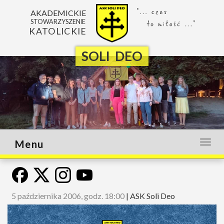
AKADEMICKIE
STOWARZYSZENIE
KATOLICKIE
SOLI DEO
Menu
Otwó
lub
zamk
menu
5 października 2006, godz. 18:00
|
ASK Soli Deo