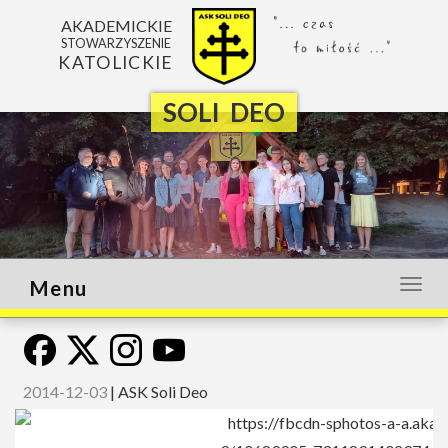
AKADEMICKIE
STOWARZYSZENIE
KATOLICKIE
SOLI DEO
Menu
Otwó
lub
zamk
menu
2014-12-03
|
ASK Soli Deo