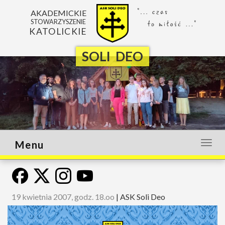
AKADEMICKIE
STOWARZYSZENIE
KATOLICKIE
SOLI DEO
Menu
Otwó
lub
zamk
menu
19 kwietnia 2007, godz. 18.oo
|
ASK Soli Deo