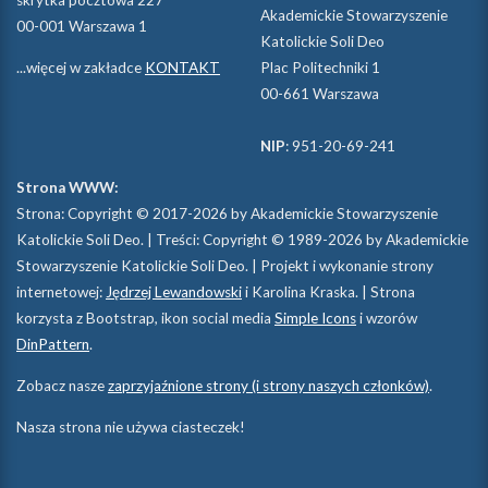
skrytka pocztowa 227
Akademickie Stowarzyszenie
00-001 Warszawa 1
Katolickie Soli Deo
...więcej w zakładce
KONTAKT
Plac Politechniki 1
00-661 Warszawa
NIP
: 951-20-69-241
Strona WWW:
Strona: Copyright © 2017-2026 by Akademickie Stowarzyszenie
Katolickie Soli Deo. | Treści: Copyright © 1989-2026 by Akademickie
Stowarzyszenie Katolickie Soli Deo. | Projekt i wykonanie strony
internetowej:
Jędrzej Lewandowski
i Karolina Kraska. | Strona
korzysta z Bootstrap, ikon social media
Simple Icons
i wzorów
DinPattern
.
Zobacz nasze
zaprzyjaźnione strony (i strony naszych członków)
.
Nasza strona nie używa ciasteczek!