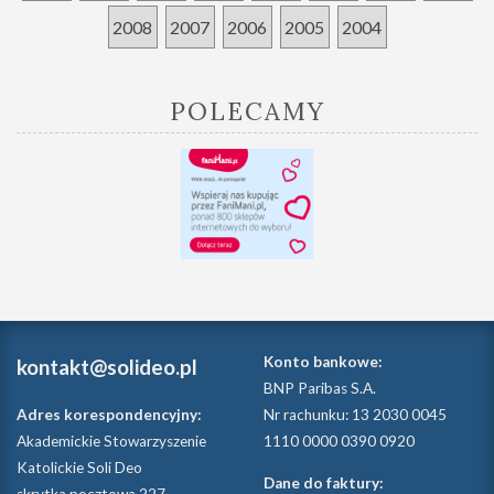
2008
2007
2006
2005
2004
POLECAMY
Konto bankowe:
kontakt@solideo.pl
BNP Paribas S.A.
Adres korespondencyjny:
Nr rachunku: 13 2030 0045
Akademickie Stowarzyszenie
1110 0000 0390 0920
Katolickie Soli Deo
Dane do faktury: