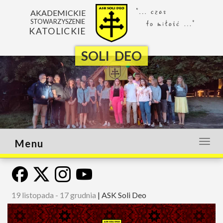
AKADEMICKIE
STOWARZYSZENIE
KATOLICKIE
SOLI DEO
Menu
Otwó
lub
zamk
menu
19 listopada - 17 grudnia
|
ASK Soli Deo