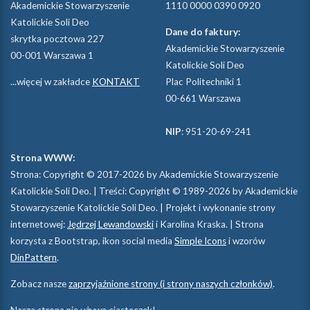
Akademickie Stowarzyszenie
1110 0000 0390 0920
Katolickie Soli Deo
Dane do faktury:
skrytka pocztowa 227
Akademickie Stowarzyszenie
00-001 Warszawa 1
Katolickie Soli Deo
...więcej w zakładce
KONTAKT
Plac Politechniki 1
00-661 Warszawa
NIP
: 951-20-69-241
Strona WWW:
Strona: Copyright © 2017-2026 by Akademickie Stowarzyszenie
Katolickie Soli Deo. | Treści: Copyright © 1989-2026 by Akademickie
Stowarzyszenie Katolickie Soli Deo. | Projekt i wykonanie strony
internetowej:
Jędrzej Lewandowski
i Karolina Kraska. | Strona
korzysta z Bootstrap, ikon social media
Simple Icons
i wzorów
DinPattern
.
Zobacz nasze
zaprzyjaźnione strony (i strony naszych członków)
.