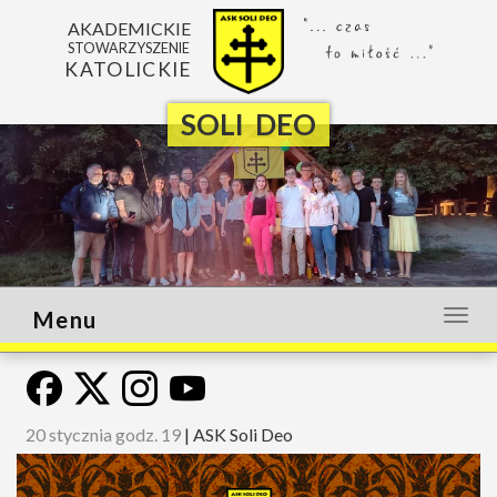
AKADEMICKIE
STOWARZYSZENIE
KATOLICKIE
SOLI DEO
Menu
Otwó
lub
zamk
menu
20 stycznia godz. 19
|
ASK Soli Deo