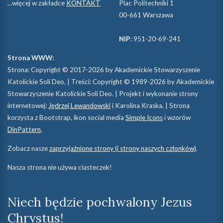
...więcej w zakładce
KONTAKT
Plac Politechniki 1
00-661 Warszawa
NIP
: 951-20-69-241
Strona WWW:
Strona: Copyright © 2017-2026 by Akademickie Stowarzyszenie
Katolickie Soli Deo. | Treści: Copyright © 1989-2026 by Akademickie
Stowarzyszenie Katolickie Soli Deo. | Projekt i wykonanie strony
internetowej:
Jędrzej Lewandowski
i Karolina Kraska. | Strona
korzysta z Bootstrap, ikon social media
Simple Icons
i wzorów
DinPattern
.
Zobacz nasze
zaprzyjaźnione strony (i strony naszych członków)
.
Nasza strona nie używa ciasteczek!
Niech będzie pochwalony Jezus
Chrystus!