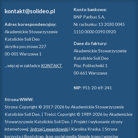
Konto bankowe:
kontakt@solideo.pl
BNP Paribas S.A.
Adres korespondencyjny:
Nr rachunku: 13 2030 0045
Akademickie Stowarzyszenie
1110 0000 0390 0920
Katolickie Soli Deo
Dane do faktury:
skrytka pocztowa 227
Akademickie Stowarzyszenie
00-001 Warszawa 1
Katolickie Soli Deo
...więcej w zakładce
KONTAKT
Plac Politechniki 1
00-661 Warszawa
NIP
: 951-20-69-241
Strona WWW:
Strona: Copyright © 2017-2026 by Akademickie Stowarzyszenie
Katolickie Soli Deo. | Treści: Copyright © 1989-2026 by Akademickie
Stowarzyszenie Katolickie Soli Deo. | Projekt i wykonanie strony
internetowej:
Jędrzej Lewandowski
i Karolina Kraska. | Strona
korzysta z Bootstrap, ikon social media
Simple Icons
i wzorów