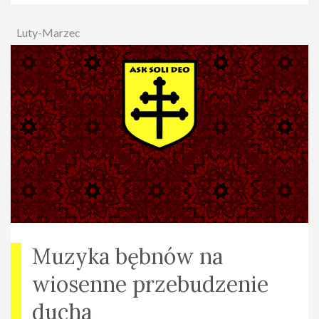
Luty-Marzec
Muzyka bębnów na
wiosenne przebudzenie
ducha