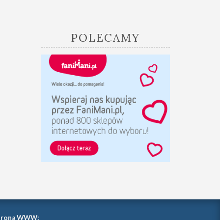
POLECAMY
trona WWW: