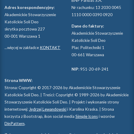
BNP Paribas S.A.
Adres korespondencyjny:
Nr rachunku: 13 2030 0045
Akademickie Stowarzyszenie
1110 0000 0390 0920
Katolickie Soli Deo
Dane do faktury:
skrytka pocztowa 227
Akademickie Stowarzyszenie
00-001 Warszawa 1
Katolickie Soli Deo
...więcej w zakładce
KONTAKT
Plac Politechniki 1
00-661 Warszawa
NIP
: 951-20-69-241
Strona WWW:
Strona: Copyright © 2017-2026 by Akademickie Stowarzyszenie
Katolickie Soli Deo. | Treści: Copyright © 1989-2026 by Akademickie
Stowarzyszenie Katolickie Soli Deo. | Projekt i wykonanie strony
internetowej:
Jędrzej Lewandowski
i Karolina Kraska. | Strona
korzysta z Bootstrap, ikon social media
Simple Icons
i wzorów
DinPattern
.