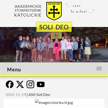
AKADEMICKIE
STOWARZYSZENIE
KATOLICKIE
SOLI DEO
Menu
Otwó
lub
zamk
menu
2012-11-19
|
ASK Soli Deo