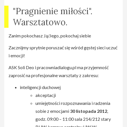
"Pragnienie miłości".
Warsztatowo.
Zanim pokochasz Ją/Jego, pokochaj siebie
Zacznijmy sprytnie poruszać się wśród gęstej sieci uczuć
i emocji!
ASK Soli Deo i pracowniadialogu.pl ma przyjemność
zaprosić na profesjonalne warsztaty z zakresu:
inteligencji duchowej
akceptacji
umiejętności rozpoznawania i radzenia
sobie z emocjami
30
listopada
2012
,
godz. 09:00 – 11:00 sala 214/212 stary
BUW, kampus centralny UW W