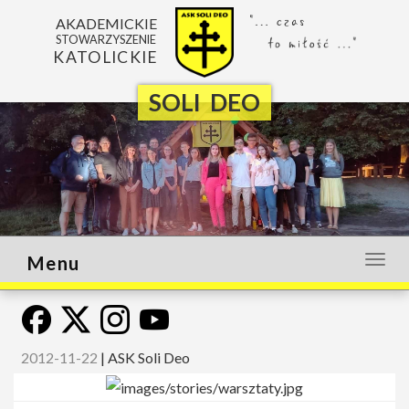
AKADEMICKIE
STOWARZYSZENIE
KATOLICKIE
SOLI DEO
Menu
Otwó
lub
zamk
menu
2012-11-22
|
ASK Soli Deo