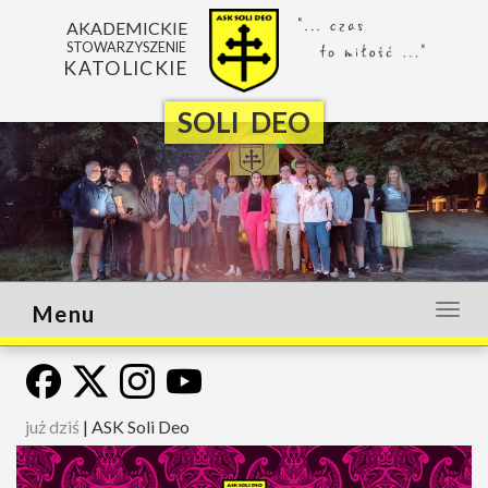
AKADEMICKIE
STOWARZYSZENIE
KATOLICKIE
SOLI DEO
Menu
Otwó
lub
zamk
menu
już dziś
|
ASK Soli Deo