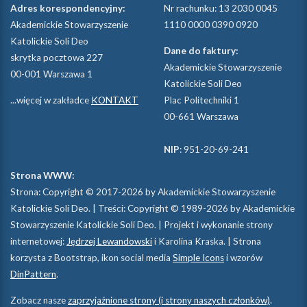
Adres korespondencyjny:
Nr rachunku: 13 2030 0045
Akademickie Stowarzyszenie
1110 0000 0390 0920
Katolickie Soli Deo
Dane do faktury:
skrytka pocztowa 227
Akademickie Stowarzyszenie
00-001 Warszawa 1
Katolickie Soli Deo
...więcej w zakładce
KONTAKT
Plac Politechniki 1
00-661 Warszawa
NIP
: 951-20-69-241
Strona WWW:
Strona: Copyright © 2017-2026 by Akademickie Stowarzyszenie
Katolickie Soli Deo. | Treści: Copyright © 1989-2026 by Akademickie
Stowarzyszenie Katolickie Soli Deo. | Projekt i wykonanie strony
internetowej:
Jędrzej Lewandowski
i Karolina Kraska. | Strona
korzysta z Bootstrap, ikon social media
Simple Icons
i wzorów
DinPattern
.
Zobacz nasze
zaprzyjaźnione strony (i strony naszych członków)
.