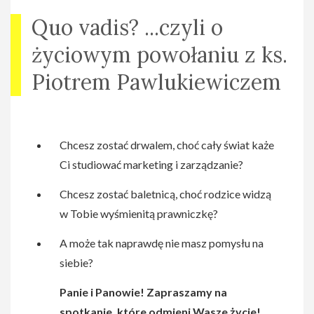
Quo vadis? ...czyli o
życiowym powołaniu z ks.
Piotrem Pawlukiewiczem
Chcesz zostać drwalem, choć cały świat każe
Ci studiować marketing i zarządzanie?
Chcesz zostać baletnicą, choć rodzice widzą
w Tobie wyśmienitą prawniczkę?
A może tak naprawdę nie masz pomysłu na
siebie?
Panie i Panowie! Zapraszamy na
spotkanie, które odmieni Wasze życie!