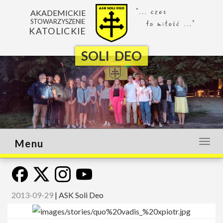
AKADEMICKIE
STOWARZYSZENIE
KATOLICKIE
SOLI DEO
Menu
Otwó
lub
zamk
menu
2013-09-29
|
ASK Soli Deo