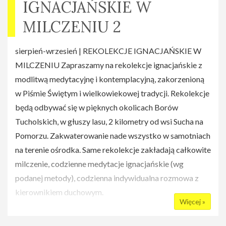
IGNACJAŃSKIE W
MILCZENIU 2
sierpień-wrzesień | REKOLEKCJE IGNACJAŃSKIE W
MILCZENIU Zapraszamy na rekolekcje ignacjańskie z
modlitwą medytacyjnę i kontemplacyjną, zakorzenioną
w Piśmie Świętym i wielkowiekowej tradycji. Rekolekcje
będą odbywać się w pięknych okolicach Borów
Tucholskich, w głuszy lasu, 2 kilometry od wsi Sucha na
Pomorzu. Zakwaterowanie nade wszystko w samotniach
na terenie ośrodka. Same rekolekcje zakładają całkowite
milczenie, codzienne medytacje ignacjańskie (wg
podanej metody), codzienna indywidualna rozmowa z
kierownikiem duchowym.
Więcej »
Terminy: 31 sierpnia - 5 wrzesnia : Fundament Ćwiczeń