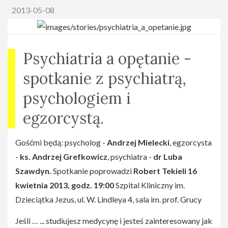
Duchowych( dla tych co jadą po raz pierwszy) 22-30
2013-05-08
sierpnia: I-IV Tydzień Ćwiczeń Duchowych. Szczegoły
na stronie : www.dab.jezuici.pl
Zapisy do 10 czerwca osobiście lub mailowo : O.Piotr
Psychiatria a opętanie -
Kropisz Sj,
pkropisz@jezuici.pl
spotkanie z psychiatrą,
psychologiem i
egzorcystą.
Gośćmi będą: psycholog -
Andrzej Mielecki
, egzorcysta
-
ks. Andrzej Grefkowicz
, psychiatra -
dr Luba
Szawdyn.
Spotkanie poprowadzi
Robert Tekieli
16
kwietnia 2013, godz. 19:00
Szpital Kliniczny im.
Dzieciątka Jezus, ul. W. Lindleya 4, sala im. prof. Grucy
Jeśli … ... studiujesz medycynę i jesteś zainteresowany jak