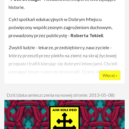
historie.
Cykl spotkań edukacyjnych w Dobrym Miejscu
poświęcony współczesnym zagrożeniom duchowym,
prowadzony przez publicystę -
Roberta Tekieli
.
Zwykli ludzie - lekarze, przedsiębiorcy, nauczyciele -
którzy przeszli przez piekło na ziemi; na skraj życiowej
przepaści trafili kierując się dobrymi intencjami. Chcieli
pomagać innym i sami się doskonalić. Dzielą się swoimi
Więcej »
doświadczeniami, by ostrzec.
Eksperci - egzorcyści, naukowcy, lekarze, psycholodzy -
Dziś (data umieszczenia na nowej stronie: 2013-05-08)
pozwolą zobiektyzować doświadczenia świadków.
Po spotkaniu będzie można nabyć płyty CD oraz DVD ze