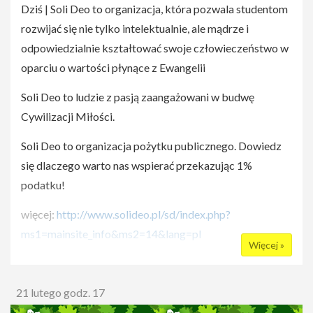
Dziś | Soli Deo to organizacja, która pozwala studentom
rozwijać się nie tylko intelektualnie, ale mądrze i
odpowiedzialnie kształtować swoje człowieczeństwo w
oparciu o wartości płynące z Ewangelii
Soli Deo to ludzie z pasją zaangażowani w budwę
Cywilizacji Miłości.
Soli Deo to organizacja pożytku publicznego. Dowiedz
się dlaczego warto nas wspierać przekazując 1%
podatku!
więcej:
http://www.solideo.pl/sd/index.php?
ms1=mainsite_info&ms2=14&lang=pl
Więcej »
21 lutego godz. 17