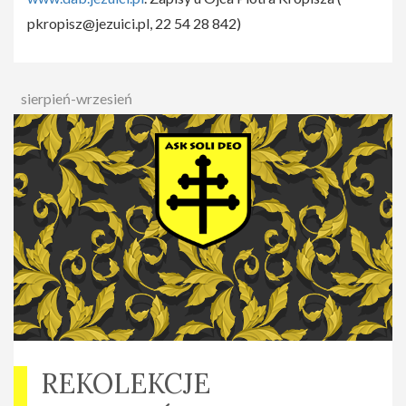
pkropisz@jezuici.pl
, 22 54 28 842)
sierpień-wrzesień
REKOLEKCJE