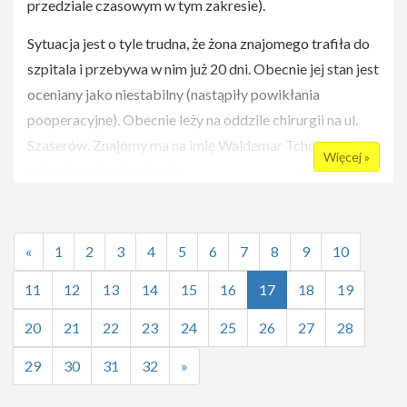
przedziale czasowym w tym zakresie).
Sytuacja jest o tyle trudna, że żona znajomego trafiła do
szpitala i przebywa w nim już 20 dni. Obecnie jej stan jest
oceniany jako niestabilny (nastąpiły powikłania
pooperacyjne). Obecnie leży na oddzile chirurgii na ul.
Szaserów. Znajomy ma na imię Waldemar Tchórzewski i
Więcej »
mieszka w Rembertowie.
Kontakt: Wiktor Włostowski tel. 695 755 975
«
1
2
3
4
5
6
7
8
9
10
11
12
13
14
15
16
17
18
19
20
21
22
23
24
25
26
27
28
29
30
31
32
»