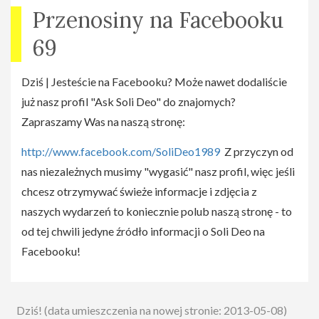
akcjach i wydarzeniach organizowanych przez
Przenosiny na Facebooku
Wojowników. Na stronie znajduje się również formularz
69
przyłączenia się do Przymierza.
Zapraszamy i polecamy!
Dziś | Jesteście na Facebooku? Może nawet dodaliście
już nasz profil "Ask Soli Deo" do znajomych?
Zapraszamy Was na naszą stronę:
http://www.facebook.com/SoliDeo1989
Z przyczyn od
nas niezależnych musimy "wygasić" nasz profil, więc jeśli
chcesz otrzymywać świeże informacje i zdjęcia z
naszych wydarzeń to koniecznie polub naszą stronę - to
od tej chwili jedyne źródło informacji o Soli Deo na
Facebooku!
Dziś! (data umieszczenia na nowej stronie: 2013-05-08)