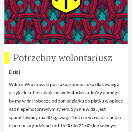
spotkania 1. zatytułowanego ?Bałwochwalstwo i trans:
odmienne stany świadomości, pozytywne myślenie,
metoda kontroli umysłu według Silvy, supernauczanie,
SITA ? szybka nauka języków, techniki transowe;
muzyka satanistycza, okultyzm, tarot?;
Dla uczestników przygotowane zostały także materiały
Potrzebny wolontariusz
informacyjne i poglądowe.
Miejsce: Dobre Miejsce - centrum kultury, ul.
Dziś |
Dewajtis 3 - B, Las Bielański Wstęp: wolny
Wiktor Włostowski poszukuje pomocnika dla swojego
przyjaciela. Poszukuje on wolontariusza, który pomógł
by mu w dni robocze od poniedziałku do piątku w opiece
nad niepełnosprawnym synem. Syn nie widzi, jest
sparaliżowany, ma 30 kg. wagi i 160 cm wzrostu. Chodzi
o pomoc w godzinach od 16:00 do 21:00 (lub w innym