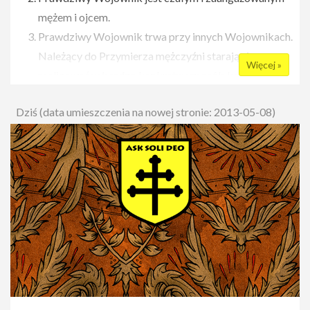
mężem i ojcem.
Prawdziwy Wojownik trwa przy innych Wojownikach.
Należący do Przymierza mężczyźni starają się
Więcej »
realizować w bardzo konkretny sposób każdą z tych
prawd. Oprócz formacji indywidualnej i wspólnotowej
Dziś (data umieszczenia na nowej stronie: 2013-05-08)
Przymierze organizuje między innymi Wakacyjne
Obozy Przetrwania dla Wojowników, warsztaty i
konferencje dla mężczyzn, Męskie Wieczory Filmowe i
wiele innych. Przymierze jest inicjatywą ogólnopolską.
Również w Warszawie od przyszłego roku
akademickiego mężczyźni będą mogli uczestniczyć w
tych wydarzeniach.
Zapraszamy Cię na stronę internetową Przymierza -
www.przymierzewojownikow.pl - na której znajdziecie
wszelkie potrzebne informacje o idei, założeniach,