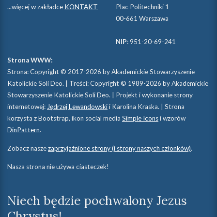
...więcej w zakładce
KONTAKT
Plac Politechniki 1
00-661 Warszawa
NIP
: 951-20-69-241
Strona WWW:
Strona: Copyright © 2017-2026 by Akademickie Stowarzyszenie
Katolickie Soli Deo. | Treści: Copyright © 1989-2026 by Akademickie
Stowarzyszenie Katolickie Soli Deo. | Projekt i wykonanie strony
internetowej:
Jędrzej Lewandowski
i Karolina Kraska. | Strona
korzysta z Bootstrap, ikon social media
Simple Icons
i wzorów
DinPattern
.
Zobacz nasze
zaprzyjaźnione strony (i strony naszych członków)
.
Nasza strona nie używa ciasteczek!
Niech będzie pochwalony Jezus
Chrystus!