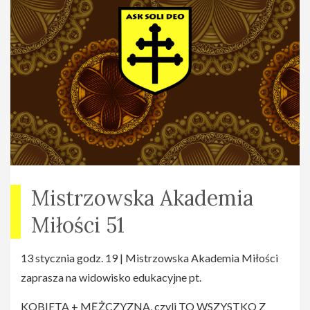
biletach można uzyskać u koordynatorki widowiska - Ani
Blicharz, tel. 509 262 685.
Mistrzowska Akademia
Miłości 51
13 stycznia godz. 19 | Mistrzowska Akademia Miłości
zaprasza na widowisko edukacyjne pt.
KOBIETA + MĘŻCZYZNA, czyli TO WSZYSTKO Z