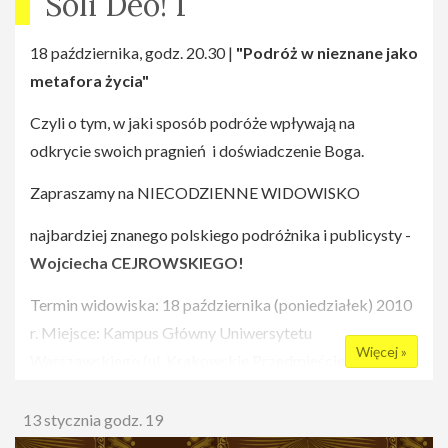
Soli Deo! 1
18 października, godz. 20.30 |
"Podróż w nieznane jako
metafora życia"
Czyli o tym, w jaki sposób podróże wpływają na
odkrycie swoich pragnień i doświadczenie Boga.
Zapraszamy na NIECODZIENNE WIDOWISKO
najbardziej znanego polskiego podróżnika i publicysty -
Wojciecha CEJROWSKIEGO!
Termin widowiska: 18 października (poniedziałek) 2010
r. Miejsce: Kampus Główny Uniwersytetu
Więcej »
Warszawskiego (ul. Krakowskie Przedmieście 26/28),
Auditorium Maximum, Aula im. A. Mickiewicza Godz.
20.30-22.00 UWAGA: Spotkanie jest biletowane. Cena
13 stycznia godz. 19
biletu to 20 zł. Informacje o ewentualnych dodatkowych