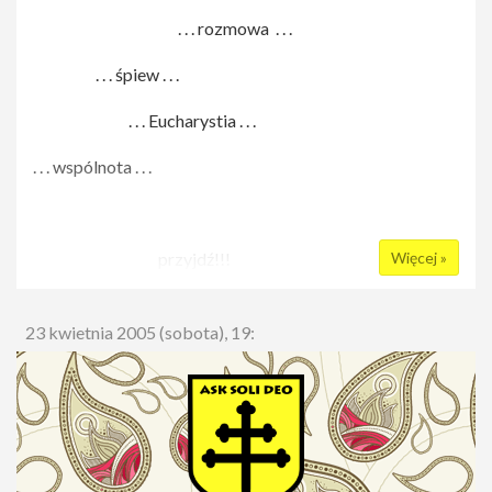
. . . rozmowa . . .
. . . śpiew . . .
. . . Eucharystia . . .
. . . wspólnota . . .
przyjdź!!!
Więcej »
23 kwietnia 2005 (sobota), 19: