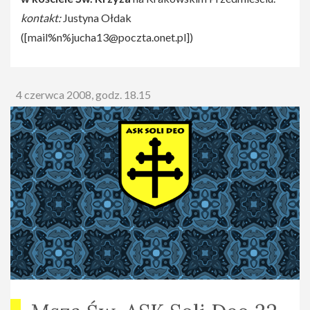
kontakt:
Justyna Ołdak
([
mail%n%jucha13@poczta.onet.pl
])
4 czerwca 2008, godz. 18.15