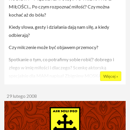
MIŁOŚCI... Po czym rozpoznać miłość? Czy można
kochać aż do bólu?
Kiedy słowa, gesty i działania dają nam siłę, a kiedy
odbierają?
Czy milczenie może być objawem przemocy?
Spotkanie o tym, co potrafimy sobie robić? dobrego i
złego w imię miłości i dlaczego? Scenkę aktorską
specjalnie dla MAM napisał Zbigniew MOSKAL.
Więcej »
Spotkanie prowadzi Mira JANKOWSKA
29 lutego 2008
Bilety w cenie 15 zł do nabycia WYŁĄCZNIE na
GODZINĘ przed rozpoczęciem widowiska przy sali
teatralnej w Dobrym Miejscu (będziemy wdzięczni za
wcześniejsze przybycie). Grupy prosimy zgłaszać pod nr
tel. 692 513 538. Uwaga: KAŻDY Z NASZYCH