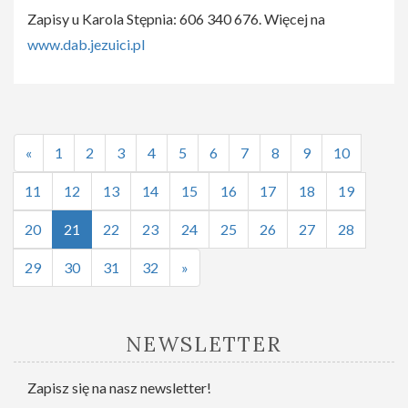
Zapisy u Karola Stępnia: 606 340 676. Więcej na
www.dab.jezuici.pl
«
1
2
3
4
5
6
7
8
9
10
11
12
13
14
15
16
17
18
19
20
21
22
23
24
25
26
27
28
29
30
31
32
»
NEWSLETTER
Zapisz się na nasz newsletter!