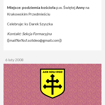
Miejsce: podziemia kościoła
p.w. Świętej
Anny
na
Krakowskim Przedmieściu
Celebruje: ks Darek Szyszka
Kontakt: Sekcja Formacyjna
([
mail%n%sf.solideo@gmail.com
])
6 luty 2008