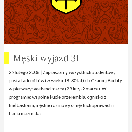
WIDZÓW WEJDZIE NA SALĘ!
13 stycznia, środa, 2010, godz. 19.00-21.45
Miejsce: Centrum Kultury Dobre Miejsce, Warszawa, ul.
Dewajtis 3.
Męski wyjazd 31
29 lutego 2008 | Zapraszamy wszystkich studentów,
postakademików (w wieku 18-30 lat) do Czarnej Buchty
w pierwszy weekend marca (29 luty-2 marca). W
programie: wspólne kucie przerembla, ognisko z
kiełbaskami, męskie rozmowy o męskich sprawach i
bania mazurska.....