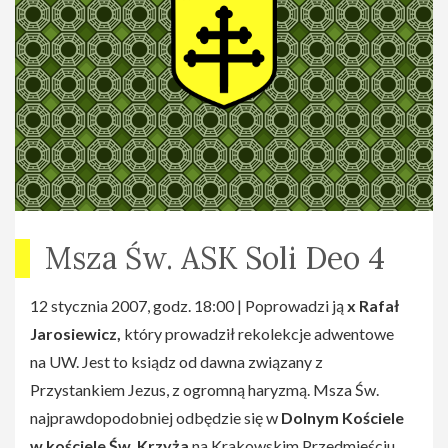
Msza Św. ASK Soli Deo 4
12 stycznia 2007, godz. 18:00 | Poprowadzi ją
x Rafał
Jarosiewicz,
który prowadził rekolekcje adwentowe
na UW. Jest to ksiądz od dawna związany z
Przystankiem Jezus, z ogromną haryzmą. Msza Św.
najprawdopodobniej odbędzie się w
Dolnym Kościele
w kościele Św. Krzyża
na Krakowskim Przedmieściu.