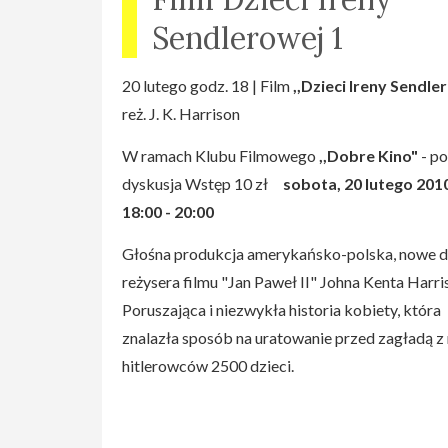
osoby deklarują ankieterom nie zawsze prawdz
Sendlerowej 1
informacje. - Jeśli chodzi o pigułkę, wskaźnik ci
wynosi 8 proc., tzn. że na 100 kobiet, które ją
20 lutego godz. 18 | Film
,,Dzieci Ireny Sendle
zażywają 8 zachodzi w ciążę (w czasie roku
reż. J. K. Harrison
stosowania). Jeśli chodzi o spiralę, w ciążę zach
0,6 proc. - mówi szef komunikacji z Narodowe
W ramach Klubu Filmowego
,,Dobre Kino"
- po
Kolegium Ginekologów i Położników Francuskic
dyskusja Wstęp 10 zł
sobota, 20 lutego 201
ordynator na ginekologii i położnictwie w szpita
18:00 - 20:00
AngersvPhilippe Descamps. - Nie ma co jednak
Głośna produkcja amerykańsko-polska, nowe d
wypowiadać wojny pigułce, która ma pewną n
reżysera filmu "Jan Paweł II" Johna Kenta Harri
skuteczność, jeśli jest przyjmowana w prawidł
Poruszająca i niezwykła historia kobiety, która
sposób. Liczba ciąż jest związana ze złymi
znalazła sposób na uratowanie przed zagładą z
praktykami: zapomnienie, różnica godzin w
hitlerowców 2500 dzieci.
przyjmowaniu pigułki ? tłumaczy Descamps. Au
raportu ubolewają też, że we Francji pokutuje
schemat, jakoby pigułka była jedynym skutecz