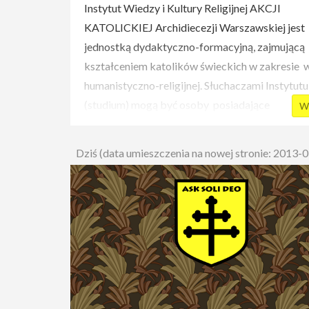
Instytut Wiedzy i Kultury Religijnej AKCJI
KATOLICKIEJ Archidiecezji Warszawskiej jest
jednostką dydaktyczno-formacyjną, zajmującą 
kształceniem katolików świeckich w zakresie 
humanistyczno-religijnej. Słuchaczami Instytut
(studium) mogą być osoby posiadające
Wi
wykształcenie wyższe lub średnie.
Dziś (data umieszczenia na nowej stronie: 2013-
Uczestnicy studium dzielą się na trzy kategorie
słuchaczy:
zwyczajni - uczęszczający na wykłady i
zobowiązani do złożenia egzaminów,
wolni - uczęszczający na wykłady bez obo
składania egzaminów,
eksternistyczni - nie biorący udziału w
wykładach ale zobowiązani do przerobieni