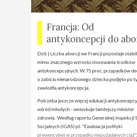
materiału i złożenia egzaminów.
Program studium obejmuje 3 lata, po ok. 120 go
Francja: Od
rocznie. Wykłady odbywają się w trakcie trwan
antykoncepcji do abor
roku akademickiego w piątki w godz. 16 - 20 w 
wykładowej kościoła pw.Zesłania Ducha Św. w
Dziś | Liczba aborcji we Francji pozostaje stabil
Warszawie przy ul.Broniewskiego 44. Egzamin
mimo znacznego wzrostu stosowania środków
miejsce zaraz po zakończeniu cyklu wykładów
antykoncepcyjnych. W 75 proc. przypadków de
danego przedmiotu. Studia są wieńczone dypl
o zabiciu nienarodzonego dziecka podjęto po ty
ukończenia IWiKR.
zawiodła antykoncepcja.
Kontakt: DIECEZJALNY INSTYTUT AKCJI
Potrzeba jeszcze więcej edukacji antykoncepcy
KATOLICKIEJ Archidiecezji Warszawskiej
wśród młodych - wnioskuje tamtejszy minister
aktualny telefon na stronie www.ak.org.pl
zdrowia. Według raportu Generalnej Inspekcji
Socjalnych (IGAS) pt. "Ewaluacja polityki
Program wykładów: I rok Antropologia Filozof
prewencyjnej w przypadku niepożądanych ciąż"
kultury Historia Kościoła