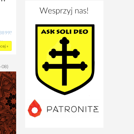
28899?
s:
cej »
cia
-08)
10 zł
iej
 do
az