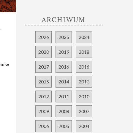
ARCHIWUM
zy
u
a
2026
2025
2024
2020
2019
2018
amu w
2017
2016
2016
2015
2014
2013
2012
2011
2010
2009
2008
2007
2006
2005
2004