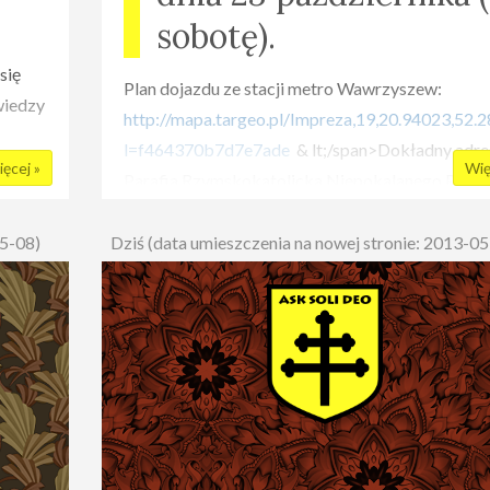
sobotę).
się
Plan dojazdu ze stacji metro Wawrzyszew:
wiedzy
http://mapa.targeo.pl/Impreza,19,20.94023,52.
u
l=f464370b7d7e7ade
& lt;/span>Dokładny adre
ęcej »
Wię
Parafia Rzymskokatolicka Niepokalanego Poczę
Najświętszej Maryi Panny, Przy Agorze 9
05-08)
Dziś (data umieszczenia na nowej stronie: 2013-05
Wstęp:
Członkowie Soli Deo - 8 zł
Sympatycy Soli Deo - 
Impreza jest bezalkoholowa!
wiązku
Startujemy od 20! Będzie to pierwsza po tak dług
przerwie impreza, dlatego serdecznie zachęcamy
przybycia. Nie zapomnijcie zabrać znajomych or
a