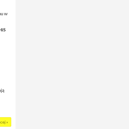
mu w
iS
ają
kaz
cej »
el -