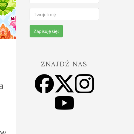
Zapisuję się!
ZNAJDŹ NAS
a
ę
(w