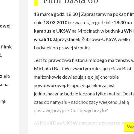
iwe
ąż
18 marca godz. 18.30 | Zapraszamy na pokaz fil
dniu
18.03.2010
(czwartek) o godzinie
18:30 na
rowej"
kampusie UKSW
na Młocinach w budynku
WNH
odzi
w sali 102
.(przystanek Żubrowa-UKSW, wielki
go
 filmie
budynek po prawej stronie)
h i
0,
Jest to prawdziwa historia młodego małżeństwa,
lu
Michała i Basi. W czwartym miesiącu ciąży Basi
zieło
małżonkowie dowiadują się o jej chorobie
aukową
sona.
nowotworowej. Propozycja lekarza jest
owy
jednoznaczna: będzie leczona tylko matka. Dost
 rąk
czas do namysłu - nadchodzący weekend. Jaką
postawę przyjęli? Co się wydarzyło?
torzy
ASK Soli Deo UKSW
serdecznie zaprasza na po
Wię
nym
filmu & quot;Basia" oraz spotkanie z p.Joanną Pyz