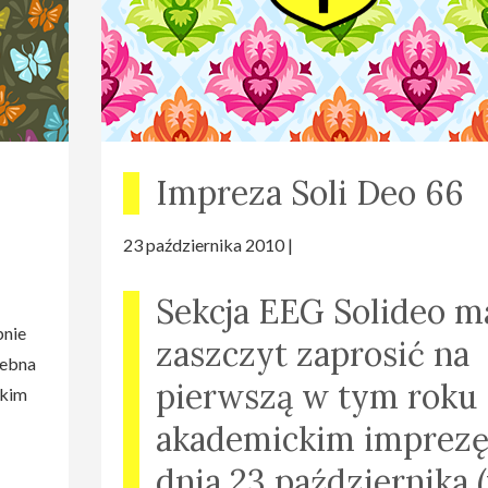
Impreza Soli Deo 66
23 października 2010 |
Sekcja EEG Solideo m
bnie
zaszczyt zaprosić na
zebna
pierwszą w tym roku
ckim
akademickim imprez
dnia 23 października 