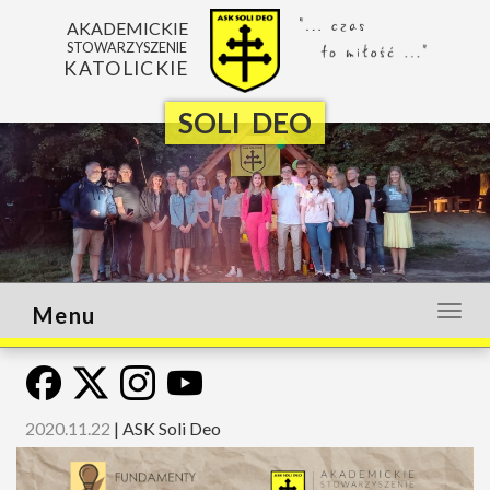
AKADEMICKIE
STOWARZYSZENIE
KATOLICKIE
SOLI DEO
Menu
Otwó
lub
zamk
menu
2020.11.22
|
ASK Soli Deo