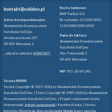
Konto bankowe:
kontakt@solideo.pl
BNP Paribas S.A.
Adres korespondencyjny:
Nr rachunku: 13 2030 0045
Akademickie Stowarzyszenie
1110 0000 0390 0920
Katolickie Soli Deo
Dane do faktury:
skrytka pocztowa 227
Akademickie Stowarzyszenie
00-001 Warszawa 1
Katolickie Soli Deo
...więcej w zakładce
KONTAKT
Plac Politechniki 1
00-661 Warszawa
NIP
: 951-20-69-241
Strona WWW:
Strona: Copyright © 2017-2026 by Akademickie Stowarzyszenie
Katolickie Soli Deo. | Treści: Copyright © 1989-2026 by Akademickie
Stowarzyszenie Katolickie Soli Deo. | Projekt i wykonanie strony
internetowej:
Jędrzej Lewandowski
i Karolina Kraska. | Strona
korzysta z Bootstrap, ikon social media
Simple Icons
i wzorów