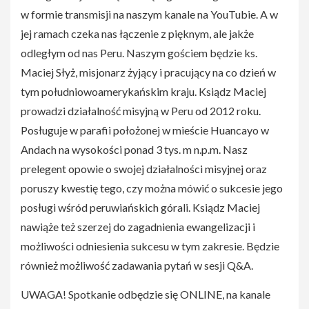
w formie transmisji na naszym kanale na YouTubie. A w
jej ramach czeka nas łączenie z pięknym, ale jakże
odległym od nas Peru. Naszym gościem będzie ks.
Maciej Słyż, misjonarz żyjący i pracujący na co dzień w
tym południowoamerykańskim kraju. Ksiądz Maciej
prowadzi działalność misyjną w Peru od 2012 roku.
Posługuje w parafii położonej w mieście Huancayo w
Andach na wysokości ponad 3 tys. m n.p.m. Nasz
prelegent opowie o swojej działalności misyjnej oraz
poruszy kwestię tego, czy można mówić o sukcesie jego
posługi wśród peruwiańskich górali. Ksiądz Maciej
nawiąże też szerzej do zagadnienia ewangelizacji i
możliwości odniesienia sukcesu w tym zakresie. Będzie
również możliwość zadawania pytań w sesji Q&A.
UWAGA! Spotkanie odbędzie się ONLINE, na kanale