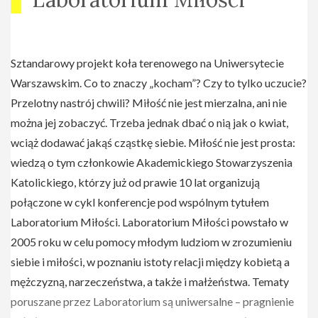
warto mieszkać przed ślubem?", "Kobieta i mężczyzna -
dwa światy, jedna miłość", "Od zakochania do
pokochania bez rutyny".
Sztandarowy projekt koła terenowego na Uniwersytecie
Warszawskim. Co to znaczy „kocham”? Czy to tylko uczucie?
Przelotny nastrój chwili? Miłość nie jest mierzalna, ani nie
Podczas piątej edycji Laboratorium Miłości, która
można jej zobaczyć. Trzeba jednak dbać o nią jak o kwiat,
odbyła się w październiku i listopadzie 2010 roku, cykl
wciąż dodawać jakąś cząstkę siebie. Miłość nie jest prosta:
konferencji uzupełniały warsztaty o dialogu w związku
wiedzą o tym członkowie Akademickiego Stowarzyszenia
oraz o wzajemnym zrozumieniu w małżeństwie i wielki
Katolickiego, którzy już od prawie 10 lat organizują
bal na zakończenie, na który przyszło ponad 400 osób!
połączone w cykl konferencje pod wspólnym tytułem
Konferencje z udziałem "etatowych" księży Soli Deo
Laboratorium Miłości. Laboratorium Miłości powstało w
cieszyły się ogromnym zainteresowaniem - na "Miłość:
2005 roku w celu pomocy młodym ludziom w zrozumieniu
od uczucia do postawy" z udziałem ks. Dziewieckiego
siebie i miłości, w poznaniu istoty relacji między kobietą a
zabrakło miejsc w Auli Starego BUW-u, taki sam los
mężczyzną, narzeczeństwa, a także i małżeństwa. Tematy
spotkał aulę im. Mickiewicza na konferencji ks.
poruszane przez Laboratorium są uniwersalne – pragnienie
Pawlukiewicza "Zakochani bez pamięci - jak nie wpaść w