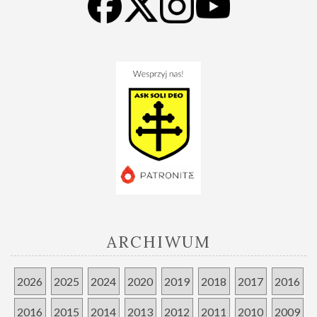
efektywność w organizacji studenckiej na
przykładzie Akademickiego Stowarzyszenia
Katolickiego Soli Deo" autor: Grzesiek Sobiecki
…czekamy na kolejne:-)
4. Soli Deo łączy ludzi
Wiele osób znalazło u nas swoją "drugą połówkę".
Wśród obecnych i byłych czonków mamy wiele par i
małżeństw!
Wiele też osób "w soli deo działało jako dziewczyna i
ARCHIWUM
chłopak, a teraz działają we wspólnym życiu jako mąż i
żona" - tak np. napisali Justyna i Potrek.
2026
2025
2024
2020
2019
2018
2017
2016
2016
2015
2014
2013
2012
2011
2010
2009