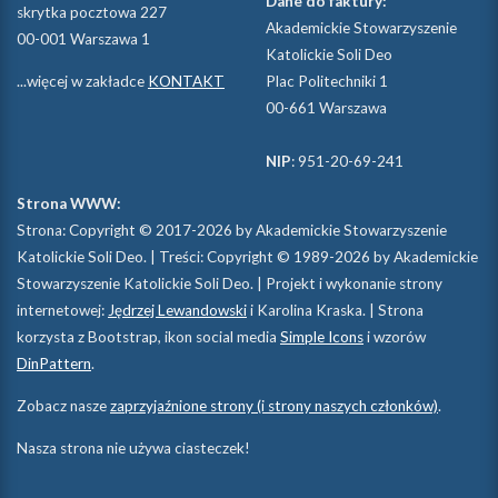
Dane do faktury:
skrytka pocztowa 227
Akademickie Stowarzyszenie
00-001 Warszawa 1
** fot. Michał Ziółkowski/Idziemy
Katolickie Soli Deo
...więcej w zakładce
KONTAKT
Plac Politechniki 1
Zapraszamy gości, których studenci chcą szczególnie
00-661 Warszawa
słuchać. Na konferencje ks. Piotra Pawlukiewicza, czy o.
Adama Szustaka OP rezerwujemy największe
NIP
: 951-20-69-241
warszawskie aule uniwersyteckie. Mimo iż największe to
Strona WWW:
i tak z reguły jest więcej chętnych niż miejsc (a ochrona
Strona: Copyright © 2017-2026 by Akademickie Stowarzyszenie
chce nas za to pozabijać:-)).
Katolickie Soli Deo. | Treści: Copyright © 1989-2026 by Akademickie
Stowarzyszenie Katolickie Soli Deo. | Projekt i wykonanie strony
internetowej:
Jędrzej Lewandowski
i Karolina Kraska. | Strona
korzysta z Bootstrap, ikon social media
Simple Icons
i wzorów
DinPattern
.
Zobacz nasze
zaprzyjaźnione strony (i strony naszych członków)
.
Nasza strona nie używa ciasteczek!