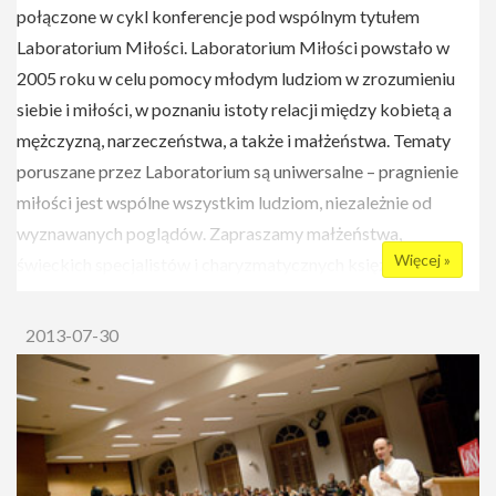
połączone w cykl konferencje pod wspólnym tytułem
Laboratorium Miłości. Laboratorium Miłości powstało w
2005 roku w celu pomocy młodym ludziom w zrozumieniu
siebie i miłości, w poznaniu istoty relacji między kobietą a
mężczyzną, narzeczeństwa, a także i małżeństwa. Tematy
poruszane przez Laboratorium są uniwersalne – pragnienie
miłości jest wspólne wszystkim ludziom, niezależnie od
wyznawanych poglądów. Zapraszamy małżeństwa,
Więcej »
świeckich specjalistów i charyzmatycznych księży z
praktycznym i psychologicznym doświadczeniem. Naszymi
gośćmi byli m.in. Jacek Pulikowski, ks. Piotr Pawlukiewicz,
2013-07-30
Michał Piekara, ks. Marek Dziewiecki, Paulina i Maciej
Kurzajewscy, Tomasz Zubilewicz, Mira Jankowska i o.
Mirosław Pilśniak. Poruszamy różnorodne tematy. Oto
przykładowe tytuły konferencji z poprzednich lat: "Czy Bóg
lubi zakochanych?", "Rozmowa z przybyszem z obcej