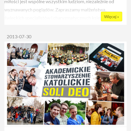
miłości jest wspólne wszystkim ludziom, niezależnie od
emocjonalną pułapkę?". Dwa spotkania w tym cyklu
wyznawanych poglądów. Zapraszamy małżeństwa,
odbyły się na Akademii Pedagogiki Specjalnej.
Więcej »
świeckich specjalistów i charyzmatycznych księży z
praktycznym i psychologicznym doświadczeniem. Naszymi
gośćmi byli m.in. Jacek Pulikowski, ks. Piotr Pawlukiewicz,
2013-07-30
Michał Piekara, ks. Marek Dziewiecki, Paulina i Maciej
Kurzajewscy, Tomasz Zubilewicz, Mira Jankowska i o.
Mirosław Pilśniak. Poruszamy różnorodne tematy. Oto
przykładowe tytuły konferencji z poprzednich lat: "Czy Bóg
lubi zakochanych?", "Rozmowa z przybyszem z obcej
planety? O komunikacji damsko-męskiej", "Seks, czyli nie
bądźmy dziećmi", "Kochaj i rób co chcesz, czyli jak być
wolnym w miłości", "Zrób karierę w małżeństwie", "Ten w
lustrze to niestety ja.. pokochaj siebie by móc kochać innych",
"Dzielić ten grzech na pół - czyli czy warto mieszkać przed
ślubem?", "Kobieta i mężczyzna - dwa światy, jedna miłość",