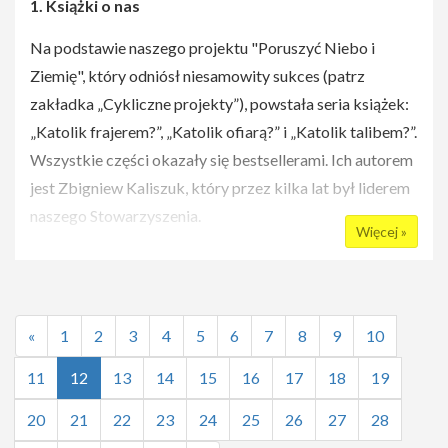
1. Książki o nas
powitanie Młodej Pary, nie zabrakło oczepin!)
Na podstawie naszego projektu "Poruszyć Niebo i
Ziemię", który odniósł niesamowity sukces (patrz
warsztaty taneczne
z motywem 8
zakładka „Cykliczne projekty”), powstała seria książek:
błogosławieństw, warsztaty o ikonach -
„Katolik frajerem?”, „Katolik ofiarą?” i „Katolik talibem?”.
koncert gospel
Wszystkie części okazały się bestsellerami. Ich autorem
Cykl nie jest już kontynuowany
jest Zbigniew Kaliszuk, który przez kilka lat był liderem
naszego Stowarzyszenia.
Więcej »
Zbyszek już pisze kolejną książkę na podstawie innego
naszego projektu. Jakiego? Na jaki temat? Na razie nie
zdradzimy – bądźcie cierpliwi!:-)
«
1
2
3
4
5
6
7
8
9
10
11
12
13
14
15
16
17
18
19
**
**
20
21
22
23
24
25
26
27
28
2. Imprezy w zakładzie pogrzebowym