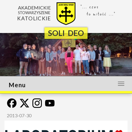
AKADEMICKIE
STOWARZYSZENIE
KATOLICKIE
SOLI DEO
Menu
Otwó
lub
zamk
menu
2013-07-30