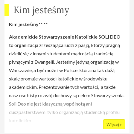
"Od zakochania do pokochania bez rutyny".
W 2015 roku
Kim jesteśmy
gośćmi Laboratorium Miłości byli o. Robert Wawer -
duszpasterz osób poszukujących męża i żony, Beata
Kim jesteśmy**
**
Chanowska-Dymlang - obrońca węzła małżeńskiego w
warszawskim Sądzie Metropolitalnym, państwo Anna i
Akademickie Stowarzyszenie Katolickie SOLI DEO
Janusz Wardakowie oraz reżyser Krzysztof Zanussi.
to organizacja zrzeszająca ludzi z pasją, którzy pragną
Pierwszą konferencję "Okres godowy u człowieka, czyli
dzielić się z innymi studentami mądrością i radością
strategia budowania trwałej relacji" poprowadził o. Robert
płynącymi z Ewangelii. Jesteśmy jedyną organizacją w
Wawer, który dał swoim słuchaczom praktyczne wskazówki
Warszawie, a być może i w Polsce, która na tak dużą
na temat tego, jak skutecznie szukać swojej drugiej połówki.
skalę promuje wartości katolickie w środowisku
Drugim wydarzeniem było spotkanie z panią Beatą
akademickim. Prezentowanie tych wartości, a także
Chanowską-Dymlang, która ujawniła nam tajniki swojej
nasz osobisty rozwój duchowy są celem Stowarzyszenia.
pracy w Sądzie Metropolitalnym oraz opowiedziała o tym,
Soli Deo nie jest klasyczną wspólnotą ani
jak przebiega proces stwierdzenia nieważności sakramentu
duszpasterstwem, tylko organizacją studencką profilu
małżeństwa. Uczestnicy Laboratorium Miłości mieli także
katolickim.
Więcej »
okazję wziąć udział w warsztatach dla kobiet i mężczyzn pt.
**
**