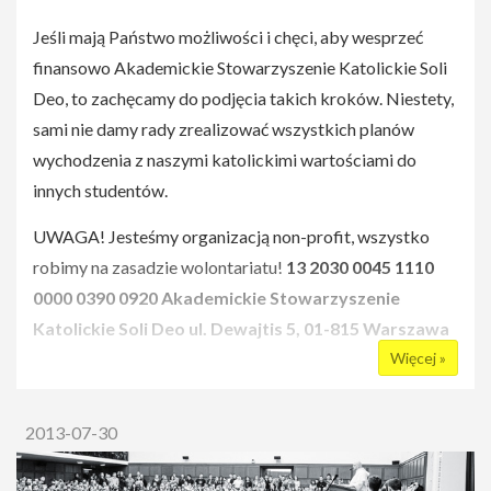
Od roku Soli Deo posiada także koło na Uniwersytecie
Jeśli mają Państwo możliwości i chęci, aby wesprzeć
Medycznym w Poznaniu.
finansowo Akademickie Stowarzyszenie Katolickie Soli
Deo, to zachęcamy do podjęcia takich kroków. Niestety,
**
sami nie damy rady zrealizować wszystkich planów
wychodzenia z naszymi katolickimi wartościami do
innych studentów.
Wizytówka**
UWAGA! Jesteśmy organizacją non-profit, wszystko
Wizytówką naszego stowarzyszenia są m.in.
robimy na zasadzie wolontariatu!
13 2030 0045 1110
konferencje, organizowane często w ramach cyklicznych
0000 0390 0920
Akademickie Stowarzyszenie
projektów, przyciągające stale setki, a niekiedy nawet
Katolickie Soli Deo
ul. Dewajtis 5, 01-815 Warszawa
tysiące studentów. Do tego warsztaty, rekolekcje
Więcej »
(wyjazdowe i na uczelniach!), adoracje, wyjazdy
integracyjne, koncerty, imprezy bezalkoholowe,
2013-07-30
spotkania modlitewno – dyskusyjne, akcje zapisów do
banku dawców szpiku, akcje honorowego oddawania